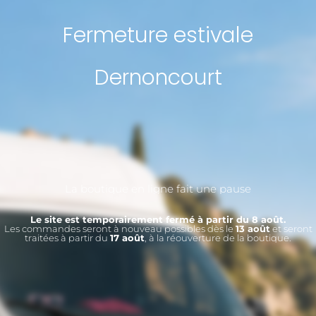
Fermeture estivale
Dernoncourt
La boutique en ligne fait une pause
Le site est temporairement fermé à partir du 8 août.
Les commandes seront à nouveau possibles dès le
13 août
et seront
traitées à partir du
17 août
, à la réouverture de la boutique.