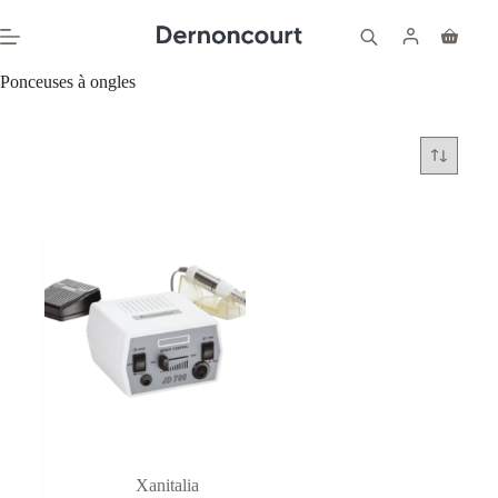
Passer
au
Panier
contenu
d’achat
Ponceuses à ongles
Xanitalia