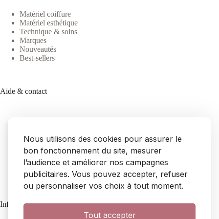
Matériel coiffure
Matériel esthétique
Technique & soins
Marques
Nouveautés
Best-sellers
Aide & contact
Contact
FAQ
Nous utilisons des cookies pour assurer le
Livraison
bon fonctionnement du site, mesurer
Retours & remboursements
l’audience et améliorer nos campagnes
SAV
Mon compte
publicitaires. Vous pouvez accepter, refuser
ou personnaliser vos choix à tout moment.
Informations
Tout accepter