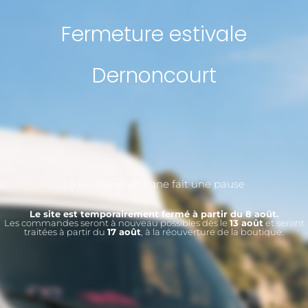
Fermeture estivale
Dernoncourt
La boutique en ligne fait une pause
Le site est temporairement fermé à partir du 8 août.
Les commandes seront à nouveau possibles dès le
13 août
et seront
traitées à partir du
17 août
, à la réouverture de la boutique.