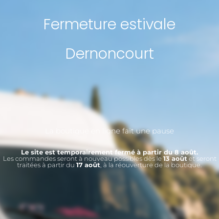
Fermeture estivale
Dernoncourt
La boutique en ligne fait une pause
Le site est temporairement fermé à partir du 8 août.
Les commandes seront à nouveau possibles dès le
13 août
et seront
traitées à partir du
17 août
, à la réouverture de la boutique.