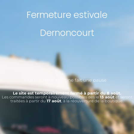
Fermeture estivale
Dernoncourt
La boutique en ligne fait une pause
Le site est temporairement fermé à partir du 8 août.
Les commandes seront à nouveau possibles dès le
13 août
et seront
traitées à partir du
17 août
, à la réouverture de la boutique.