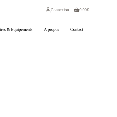
Connexion
0.00
€
Panier
d’achat
ires & Equipements
A propos
Contact