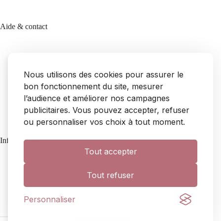
Aide & contact
Contact
FAQ
Nous utilisons des cookies pour assurer le
Livraison
bon fonctionnement du site, mesurer
Retours & remboursements
l’audience et améliorer nos campagnes
SAV
Mon compte
publicitaires. Vous pouvez accepter, refuser
ou personnaliser vos choix à tout moment.
Informations
Tout accepter
Tout refuser
À propos
Mentions légales
CGV
Personnaliser
Politique de confidentialité
Cookies