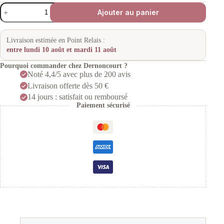
quantité
Ajouter au panier
de
Tondeuse
de
Coupe
Livraison estimée en Point Relais :
ER-
entre lundi 10 août et mardi 11 août
FGP65
Panasonic
Pourquoi commander chez Dernoncourt ?
Noté 4,4/5 avec plus de 200 avis
Livraison offerte dès 50 €
14 jours : satisfait ou remboursé
Paiement sécurisé