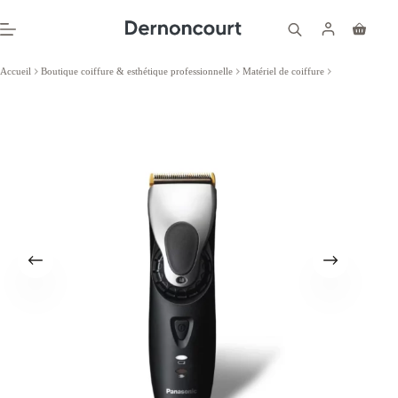
Passer
au
Panier
contenu
d’achat
Accueil
Boutique coiffure & esthétique professionnelle
Matériel de coiffure