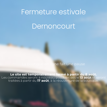
Fermeture estivale
Dernoncourt
La boutique en ligne fait une pause
Le site est temporairement fermé à partir du 8 août.
Les commandes seront à nouveau possibles dès le
13 août
et seront
traitées à partir du
17 août
, à la réouverture de la boutique.