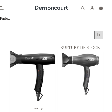
Passer
au
Panier
contenu
d’achat
Parlux
RUPTURE DE STOCK
Parlux