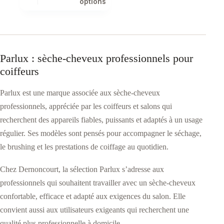
options
a
plusieurs
variations.
Les
options
peuvent
Parlux : sèche-cheveux professionnels pour
être
coiffeurs
choisies
sur
la
Parlux est une marque associée aux sèche-cheveux
page
professionnels, appréciée par les coiffeurs et salons qui
du
produit
recherchent des appareils fiables, puissants et adaptés à un usage
régulier. Ses modèles sont pensés pour accompagner le séchage,
le brushing et les prestations de coiffage au quotidien.
Chez Dernoncourt, la sélection Parlux s’adresse aux
professionnels qui souhaitent travailler avec un sèche-cheveux
confortable, efficace et adapté aux exigences du salon. Elle
convient aussi aux utilisateurs exigeants qui recherchent une
qualité plus professionnelle à domicile.