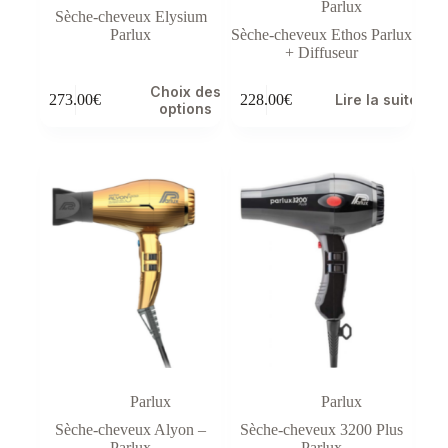
Parlux
Sèche-cheveux Elysium
Parlux
Sèche-cheveux Ethos Parlux
+ Diffuseur
Ce
Choix des
273.00
€
228.00
€
Lire la suite
produit
options
a
plusieurs
variations.
Les
options
peuvent
être
choisies
sur
la
page
du
produit
Parlux
Parlux
Sèche-cheveux Alyon –
Sèche-cheveux 3200 Plus
Parlux
Parlux