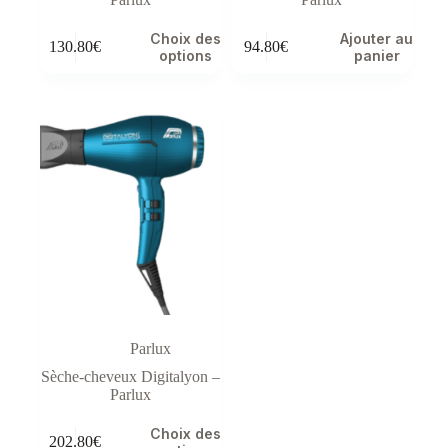
Ce
Choix des
Ajouter au
130.80
€
94.80
€
produit
options
panier
a
plusieurs
variations.
Les
options
peuvent
être
choisies
sur
la
page
du
produit
Parlux
Sèche-cheveux Digitalyon –
Parlux
Ce
Choix des
202.80
€
produit