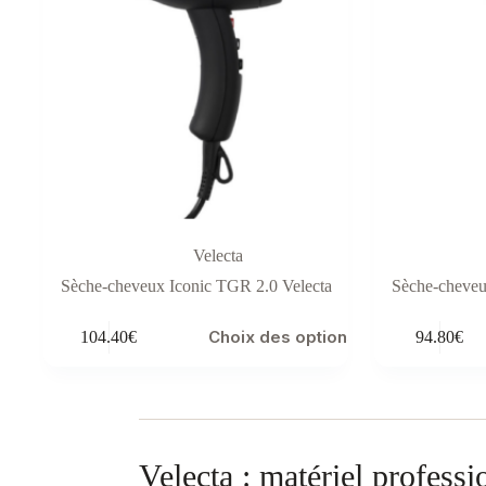
Velecta
Sèche-cheveux Iconic TGR 2.0 Velecta
Sèche-cheveu
Ce
Ce
Choix des options
104.40
€
94.80
€
produit
produit
a
a
plusieurs
plusieurs
variations.
variations.
Les
Les
options
options
peuvent
peuvent
Velecta : matériel professi
être
être