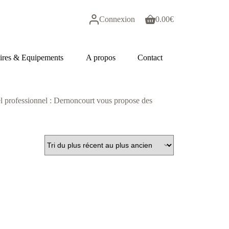
Connexion
0.00
€
Panier
d’achat
ires & Equipements
A propos
Contact
iel professionnel : Dernoncourt vous propose des