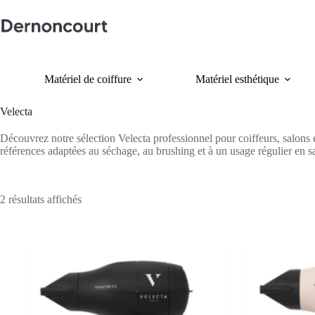
Passer
au
contenu
Matériel de coiffure
Matériel esthétique
Velecta
Découvrez notre sélection Velecta professionnel pour coiffeurs, salons 
références adaptées au séchage, au brushing et à un usage régulier en s
Trié
2 résultats affichés
du
plus
récent
au
plus
ancien