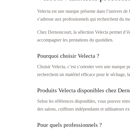
choisies
choisies
sur
sur
Velecta est une marque présente dans l’univers de 
la
la
page
page
s’adresse aux professionnels qui recherchent du matér
du
du
produit
produit
Chez Dernoncourt, la sélection Velecta permet d’équ
accompagner les prestations du quotidien.
Pourquoi choisir Velecta ?
Choisir Velecta, c’est s’orienter vers une marque p
recherchent un matériel efficace pour le séchage, la
Produits Velecta disponibles chez Der
Selon les références disponibles, vous pouvez ret
des salons, coiffeurs indépendants et utilisateurs ex
Pour quels professionnels ?