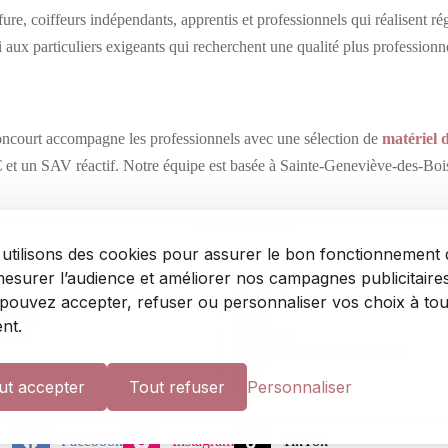
ure, coiffeurs indépendants, apprentis et professionnels qui réalisent ré
i aux particuliers exigeants qui recherchent une qualité plus professionn
noncourt accompagne les professionnels avec une sélection de
matériel 
0 € et un SAV réactif. Notre équipe est basée à Sainte-Geneviève-des-Bo
Aide & contact
utilisons des cookies pour assurer le bon fonctionnement
 mesurer l’audience et améliorer nos campagnes publicitaires
fure
Contact
pouvez accepter, refuser ou personnaliser vos choix à tou
étique
FAQ
nt.
soins
Livraison
Retours & remboursements
SAV
ut accepter
Tout refuser
Personnaliser
Mon compte
Facebook
Instagram
TikTok