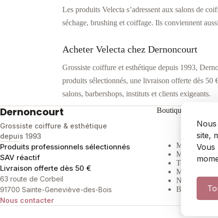
Les produits Velecta s’adressent aux salons de coiff
séchage, brushing et coiffage. Ils conviennent auss
Acheter Velecta chez Dernoncourt
Grossiste coiffure et esthétique depuis 1993, Der
produits sélectionnés, une livraison offerte dès 5
salons, barbershops, instituts et clients exigeants.
Dernoncourt
Boutique
Nous 
Grossiste coiffure & esthétique
site,
depuis 1993
Matériel coif
Produits professionnels sélectionnés
Vous 
Matériel esth
SAV réactif
mome
Technique & 
Livraison offerte dès 50 €
Marques
63 route de Corbeil
Nouveautés
To
Best-sellers
91700 Sainte-Geneviève-des-Bois
Nous contacter