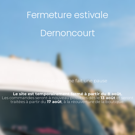
Fermeture estivale
Dernoncourt
La boutique en ligne fait une pause
Le site est temporairement fermé à partir du 8 août.
Les commandes seront à nouveau possibles dès le
13 août
et seront
traitées à partir du
17 août
, à la réouverture de la boutique.