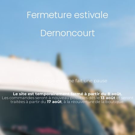
Fermeture estivale
Dernoncourt
La boutique en ligne fait une pause
Le site est temporairement fermé à partir du 8 août.
Les commandes seront à nouveau possibles dès le
13 août
et seront
traitées à partir du
17 août
, à la réouverture de la boutique.