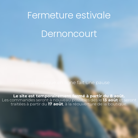
Fermeture estivale
Dernoncourt
La boutique en ligne fait une pause
Le site est temporairement fermé à partir du 8 août.
Les commandes seront à nouveau possibles dès le
13 août
et seront
traitées à partir du
17 août
, à la réouverture de la boutique.