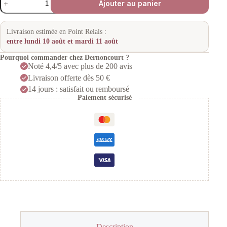
Ajouter au panier
de
Tondeuse
de
finition
Livraison estimée en Point Relais :
Hi-
entre lundi 10 août et mardi 11 août
Viz
5
Pourquoi commander chez Dernoncourt ?
Star
Noté 4,4/5 avec plus de 200 avis
Series
Livraison offerte dès 50 €
Wahl
14 jours : satisfait ou remboursé
Paiement sécurisé
Description