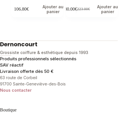
Ajouter au
Ajouter au
106.80
€
180.00
€
223.00
€
Le
Le
panier
panier
prix
prix
initial
actuel
était :
est :
223.00€.
180.00€.
Dernoncourt
Grossiste coiffure & esthétique depuis 1993
Produits professionnels sélectionnés
SAV réactif
Livraison offerte dès 50 €
63 route de Corbeil
91700 Sainte-Geneviève-des-Bois
Nous contacter
Boutique