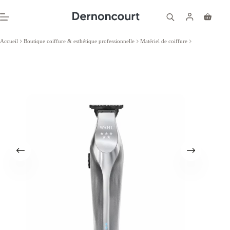
Passer
au
Panier
contenu
d’achat
Accueil
Boutique coiffure & esthétique professionnelle
Matériel de coiffure