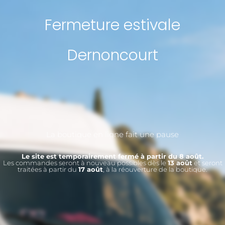
Fermeture estivale
Dernoncourt
La boutique en ligne fait une pause
Le site est temporairement fermé à partir du 8 août.
Les commandes seront à nouveau possibles dès le
13 août
et seront
traitées à partir du
17 août
, à la réouverture de la boutique.