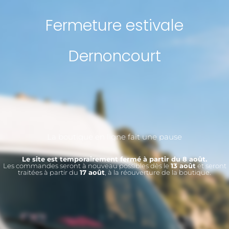
Fermeture estivale
Dernoncourt
La boutique en ligne fait une pause
Le site est temporairement fermé à partir du 8 août.
Les commandes seront à nouveau possibles dès le
13 août
et seront
traitées à partir du
17 août
, à la réouverture de la boutique.