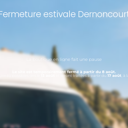
Fermeture estivale Dernoncour
La boutique en ligne fait une pause
Le site est temporairement fermé à partir du 8 août.
veau possibles dès le
13 août
et seront traitées à partir du
17 août
, à