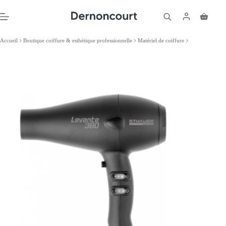
Passer
au
Panier
contenu
d’achat
Accueil
Boutique coiffure & esthétique professionnelle
Matériel de coiffure