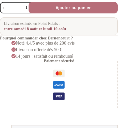
quantité
Ajouter au panier
de
Sèche-
cheveux
Levante
Livraison estimée en Point Relais :
380
entre samedi 8 août et lundi 10 août
Sthauer
Pourquoi commander chez Dernoncourt ?
Noté 4,4/5 avec plus de 200 avis
Livraison offerte dès 50 €
14 jours : satisfait ou remboursé
Paiement sécurisé