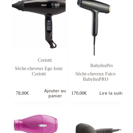
Ceriotti
BabylissPro
Sèche-cheveux Ego Ionic
Ceriotti
Sèche-cheveux Falco
BabylissPRO
Ajouter au
78.00
€
170.00
€
Lire la suite
panier