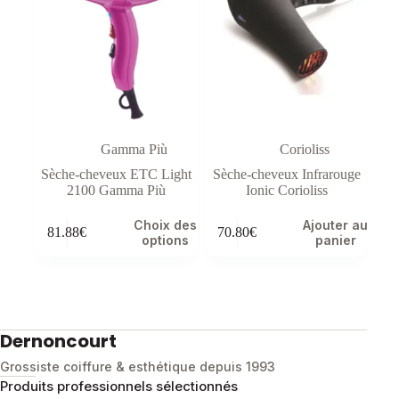
Gamma Più
Corioliss
Sèche-cheveux ETC Light
Sèche-cheveux Infrarouge
2100 Gamma Più
Ionic Corioliss
Ce
Choix des
Ajouter au
81.88
€
70.80
€
produit
options
panier
a
plusieurs
variations.
Les
options
peuvent
Dernoncourt
être
choisies
Grossiste coiffure & esthétique depuis 1993
sur
Produits professionnels sélectionnés
la