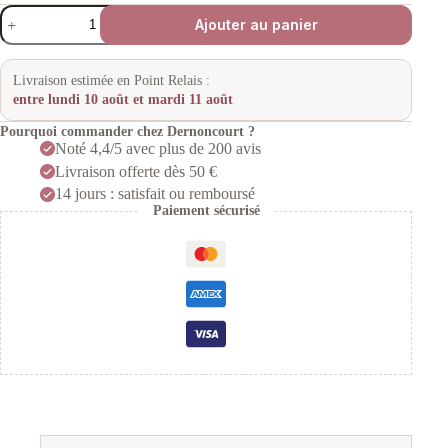
quantité
Ajouter au panier
de
Tondeuse
de
coupe
Livraison estimée en Point Relais :
Boosted
entre lundi 10 août et mardi 11 août
Up
Gamma
Pourquoi commander chez Dernoncourt ?
Più
Noté 4,4/5 avec plus de 200 avis
Livraison offerte dès 50 €
14 jours : satisfait ou remboursé
Paiement sécurisé