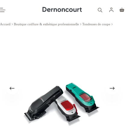
Passer
au
Panier
contenu
d’achat
Accueil
Boutique coiffure & esthétique professionnelle
Tondeuses de coupe