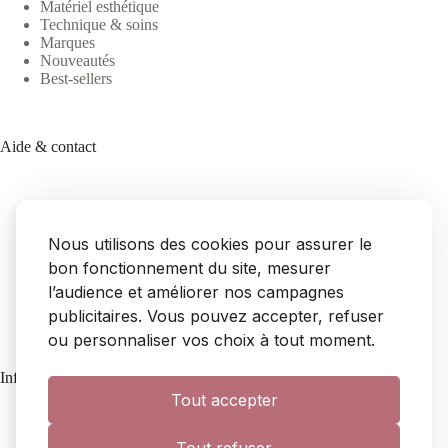
Matériel esthétique
Technique & soins
Marques
Nouveautés
Best-sellers
Aide & contact
Contact
FAQ
Nous utilisons des cookies pour assurer le
Livraison
bon fonctionnement du site, mesurer
Retours & remboursements
l’audience et améliorer nos campagnes
SAV
Mon compte
publicitaires. Vous pouvez accepter, refuser
ou personnaliser vos choix à tout moment.
Informations
Tout accepter