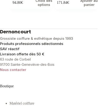
Choix des
Ajouter au
94.80
€
171.84
€
produit
options
panier
a
plusieurs
variations.
Les
options
peuvent
Dernoncourt
être
choisies
Grossiste coiffure & esthétique depuis 1993
sur
Produits professionnels sélectionnés
la
SAV réactif
page
Livraison offerte dès 50 €
du
produit
63 route de Corbeil
91700 Sainte-Geneviève-des-Bois
Nous contacter
Boutique
Matériel coiffure