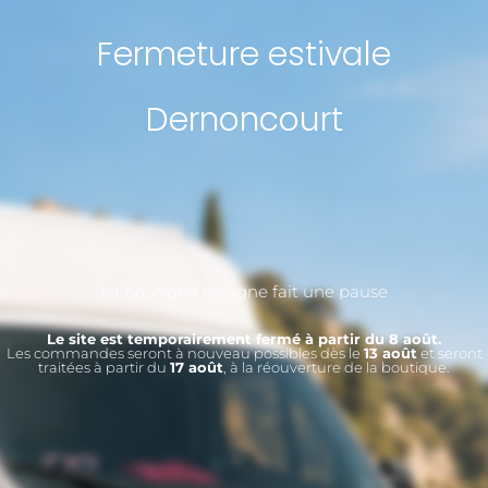
Fermeture estivale
Dernoncourt
La boutique en ligne fait une pause
Le site est temporairement fermé à partir du 8 août.
Les commandes seront à nouveau possibles dès le
13 août
et seront
traitées à partir du
17 août
, à la réouverture de la boutique.